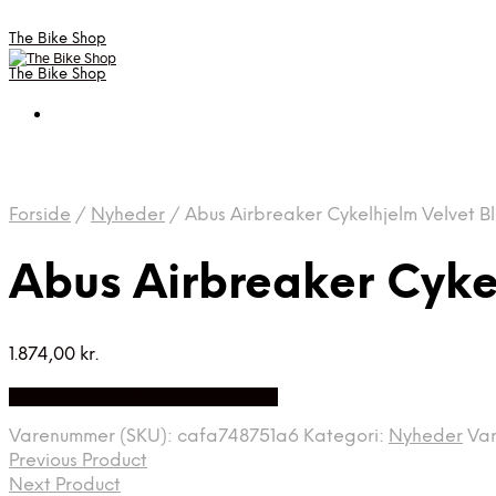
The Bike Shop
The Bike Shop
Forside
/
Nyheder
/
Abus Airbreaker Cykelhjelm Velvet B
Abus Airbreaker Cyke
1.874,00
kr.
Bedste pris hos Cykelpartner.dk
Varenummer (SKU):
cafa748751a6
Kategori:
Nyheder
Va
Previous Product
Next Product