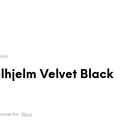
lack
lhjelm Velvet Black
remærke:
Abus