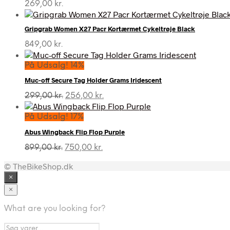
269,00
kr.
Gripgrab Women X27 Pacr Kortærmet Cykeltrøje Black
849,00
kr.
På Udsalg! 14%
Muc-off Secure Tag Holder Grams Iridescent
Den
Den
299,00
kr.
256,00
kr.
oprindelige
aktuelle
pris
pris
På Udsalg! 17%
var:
er:
Abus Wingback Flip Flop Purple
299,00 kr..
256,00 kr..
Den
Den
899,00
kr.
750,00
kr.
oprindelige
aktuelle
© TheBikeShop.dk
pris
pris
var:
er:
×
899,00 kr..
750,00 kr..
×
What are you looking for?