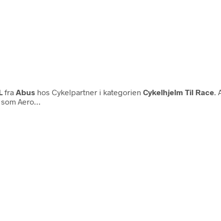
L
fra
Abus
hos Cykelpartner i kategorien
Cykelhjelm Til Race
. 
er som Aero…