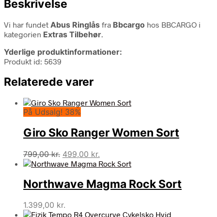
Beskrivelse
Vi har fundet
Abus Ringlås
fra
Bbcargo
hos BBCARGO i
kategorien
Extras Tilbehør
.
Yderlige produktinformationer:
Produkt id: 5639
Relaterede varer
På Udsalg! 38%
Giro Sko Ranger Women Sort
Den
Den
799,00
kr.
499,00
kr.
oprindelige
aktuelle
pris
pris
Northwave Magma Rock Sort
var:
er:
799,00 kr..
499,00 kr..
1.399,00
kr.