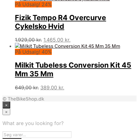
På Udsalg! 24%
Fizik Tempo R4 Overcurve
Cykelsko Hvid
Den
Den
1.929,00
kr.
1.465,00
kr.
oprindelige
aktuelle
På Udsalg! 40%
pris
pris
var:
er:
Milkit Tubeless Conversion Kit 45
1.929,00 kr..
1.465,00 kr..
Mm 35 Mm
Den
Den
649,00
kr.
389,00
kr.
oprindelige
aktuelle
© TheBikeShop.dk
pris
pris
×
var:
er:
649,00 kr..
389,00 kr..
×
What are you looking for?