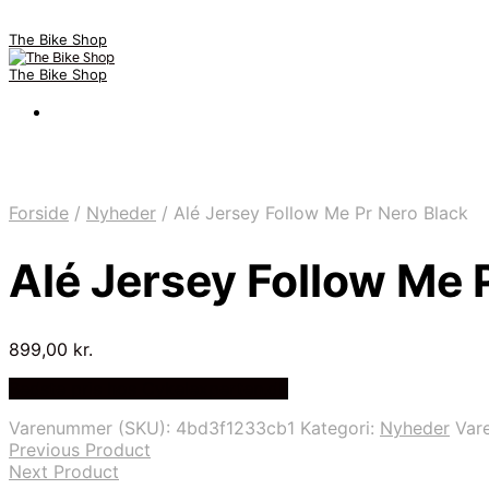
The Bike Shop
The Bike Shop
Forside
/
Nyheder
/
Alé Jersey Follow Me Pr Nero Black
Alé Jersey Follow Me 
899,00
kr.
Bedste pris hos Cykelexperten.dk
Varenummer (SKU):
4bd3f1233cb1
Kategori:
Nyheder
Var
Previous Product
Next Product