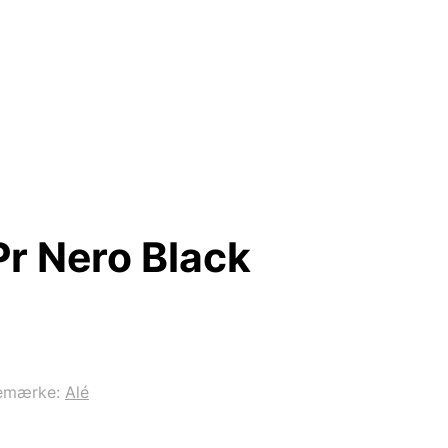
Pr Nero Black
emærke:
Alé