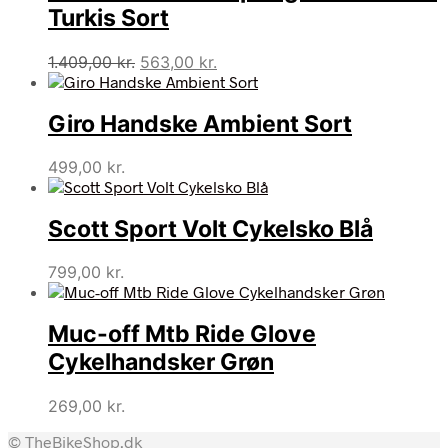
Turkis Sort
Den
Den
1.409,00
kr.
563,00
kr.
oprindelige
aktuelle
pris
pris
Giro Handske Ambient Sort
var:
er:
1.409,00 kr..
563,00 kr..
499,00
kr.
Scott Sport Volt Cykelsko Blå
799,00
kr.
Muc-off Mtb Ride Glove
Cykelhandsker Grøn
269,00
kr.
© TheBikeShop.dk