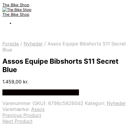
The Bike Shop
The Bike Shop
Forside
/
Nyheder
/
Assos Equipe Bibshorts S11 Secret
Blue
Assos Equipe Bibshorts S11 Secret
Blue
1.459,00
kr.
Bedste pris hos Cykelexperten.dk
Varenummer (SKU):
6798c58260d2
Kategori:
Nyheder
Varemærke:
Assos
Previous Product
Next Product