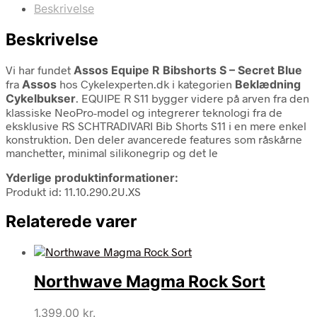
Beskrivelse
Beskrivelse
Vi har fundet
Assos Equipe R Bibshorts S – Secret Blue
fra
Assos
hos Cykelexperten.dk i kategorien
Beklædning
Cykelbukser
. EQUIPE R S11 bygger videre på arven fra den
klassiske NeoPro-model og integrerer teknologi fra de
eksklusive RS SCHTRADIVARI Bib Shorts S11 i en mere enkel
konstruktion. Den deler avancerede features som råskårne
manchetter, minimal silikonegrip og det le
Yderlige produktinformationer:
Produkt id: 11.10.290.2U.XS
Relaterede varer
Northwave Magma Rock Sort
1.399,00
kr.