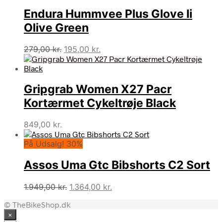
Endura Hummvee Plus Glove Ii
Olive Green
Den
Den
279,00
kr.
195,00
kr.
oprindelige
aktuelle
pris
pris
var:
er:
Gripgrab Women X27 Pacr
279,00 kr..
195,00 kr..
Kortærmet Cykeltrøje Black
849,00
kr.
På Udsalg! 30%
Assos Uma Gtc Bibshorts C2 Sort
Den
Den
1.949,00
kr.
1.364,00
kr.
oprindelige
aktuelle
© TheBikeShop.dk
pris
pris
×
var:
er: