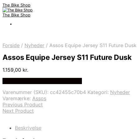
The Bike Shop
The Bike Shop
Forside
/
Nyheder
/
Assos Equipe Jersey S11 Future Dusk
Assos Equipe Jersey S11 Future Dusk
1.159,00
kr.
Bedste pris hos Cykelexperten.dk
Varenummer (SKU):
cc42455c70b4
Kategori:
Nyheder
Varemærke:
Assos
Previous Product
Next Product
Beskrivelse