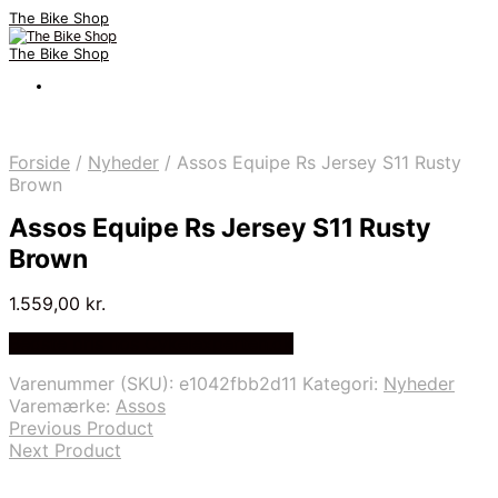
The Bike Shop
The Bike Shop
Forside
/
Nyheder
/
Assos Equipe Rs Jersey S11 Rusty
Brown
Assos Equipe Rs Jersey S11 Rusty
Brown
1.559,00
kr.
Bedste pris hos Cykelexperten.dk
Varenummer (SKU):
e1042fbb2d11
Kategori:
Nyheder
Varemærke:
Assos
Previous Product
Next Product