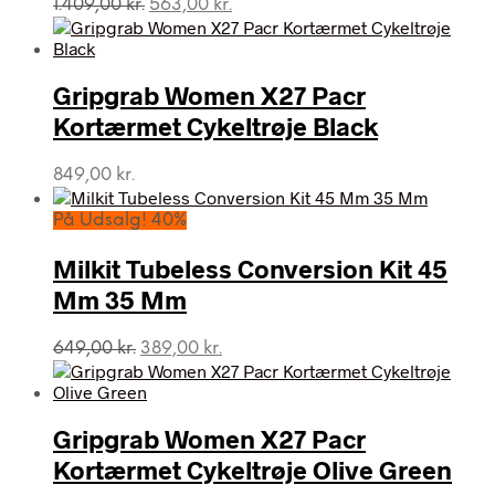
Den
Den
1.409,00
kr.
563,00
kr.
oprindelige
aktuelle
pris
pris
var:
er:
Gripgrab Women X27 Pacr
1.409,00 kr..
563,00 kr..
Kortærmet Cykeltrøje Black
849,00
kr.
På Udsalg! 40%
Milkit Tubeless Conversion Kit 45
Mm 35 Mm
Den
Den
649,00
kr.
389,00
kr.
oprindelige
aktuelle
pris
pris
var:
er:
Gripgrab Women X27 Pacr
649,00 kr..
389,00 kr..
Kortærmet Cykeltrøje Olive Green