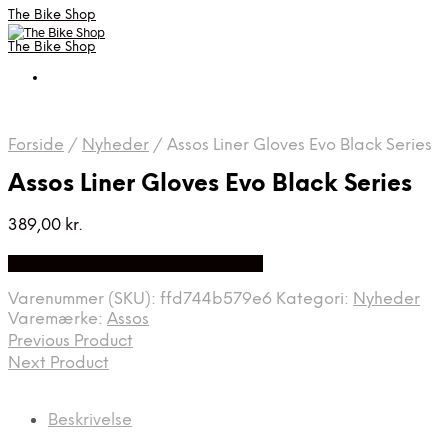
The Bike Shop
The Bike Shop
Forside
/
Nyheder
/
Assos Liner Gloves Evo Black Series
Assos Liner Gloves Evo Black Series
389,00
kr.
Bedste pris hos Cykelexperten.dk
Varenummer (SKU):
ffd744b579e6
Kategori:
Nyheder
Varemærke:
Assos
Previous Product
Next Product
Beskrivelse