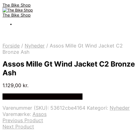
The Bike Shop
The Bike Shop
Forside
/
Nyheder
/
Assos Mille Gt Wind Jacket C2
Bronze Ash
Assos Mille Gt Wind Jacket C2 Bronze
Ash
1.129,00
kr.
Bedste pris hos Cykelexperten.dk
Varenummer (SKU):
53612cbe4164
Kategori:
Nyheder
Varemærke:
Assos
Previous Product
Next Product