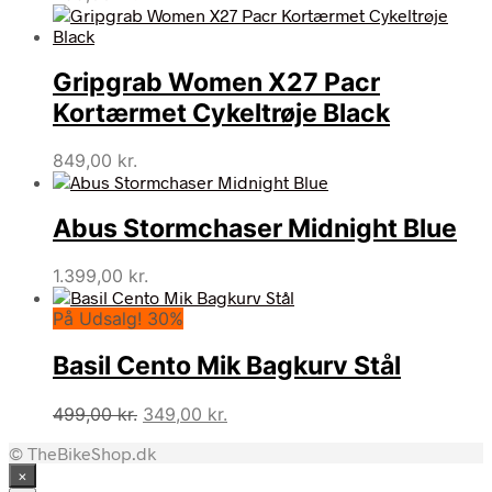
Gripgrab Women X27 Pacr
Kortærmet Cykeltrøje Black
849,00
kr.
Abus Stormchaser Midnight Blue
1.399,00
kr.
På Udsalg! 30%
Basil Cento Mik Bagkurv Stål
Den
Den
499,00
kr.
349,00
kr.
oprindelige
aktuelle
© TheBikeShop.dk
pris
pris
×
var:
er: