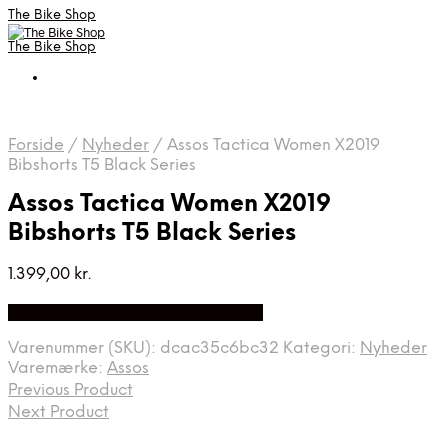
The Bike Shop
The Bike Shop
Forside
/
Nyheder
/
Assos Tactica Women X2019
Bibshorts T5 Black Series
Assos Tactica Women X2019
Bibshorts T5 Black Series
1.399,00
kr.
Bedste pris hos Cykelexperten.dk
Varenummer (SKU):
dcac35c6bc32
Kategori:
Nyheder
Varemærke:
Assos
Previous Product
Next Product