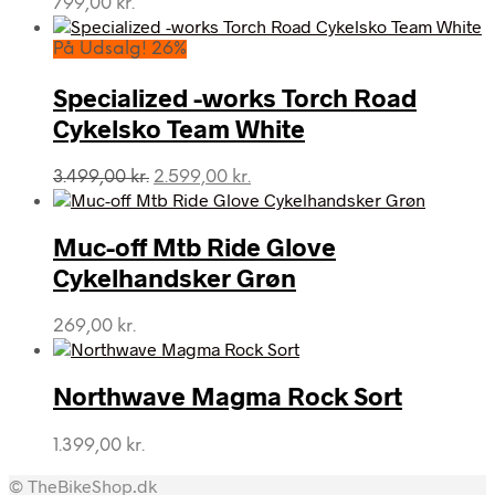
799,00
kr.
På Udsalg! 26%
Specialized -works Torch Road
Cykelsko Team White
Den
Den
3.499,00
kr.
2.599,00
kr.
oprindelige
aktuelle
pris
pris
var:
er:
Muc-off Mtb Ride Glove
3.499,00 kr..
2.599,00 kr..
Cykelhandsker Grøn
269,00
kr.
Northwave Magma Rock Sort
1.399,00
kr.
© TheBikeShop.dk