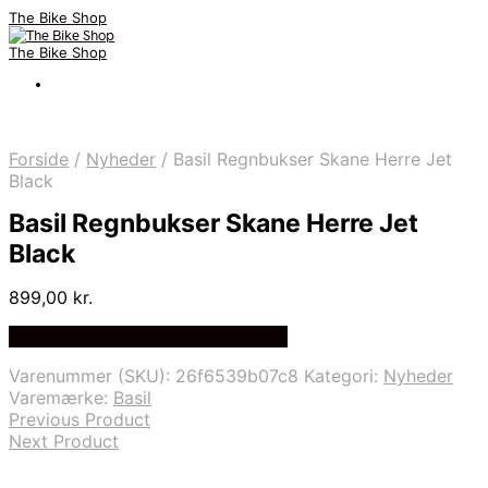
The Bike Shop
The Bike Shop
Forside
/
Nyheder
/
Basil Regnbukser Skane Herre Jet
Black
Basil Regnbukser Skane Herre Jet
Black
899,00
kr.
Bedste pris hos Cykelexperten.dk
Varenummer (SKU):
26f6539b07c8
Kategori:
Nyheder
Varemærke:
Basil
Previous Product
Next Product