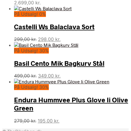
2.699,00
kr.
På Udsalg! 0%
Castelli Ws Balaclava Sort
Den
Den
299,00
kr.
298,00
kr.
oprindelige
aktuelle
På Udsalg! 30%
pris
pris
var:
er:
Basil Cento Mik Bagkurv Stål
299,00 kr..
298,00 kr..
Den
Den
499,00
kr.
349,00
kr.
oprindelige
aktuelle
På Udsalg! 30%
pris
pris
var:
er:
Endura Hummvee Plus Glove Ii Olive
499,00 kr..
349,00 kr..
Green
Den
Den
279,00
kr.
195,00
kr.
oprindelige
aktuelle