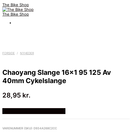
The Bike Shop
The Bike Shop
FORSIDE
/
NYHEDER
Chaoyang Slange 16×1 95 125 Av
40mm Cykelslange
28,95
kr.
Bedste pris hos Bikepack.dk
VARENUMMER (SKU):
D934A268C2CC