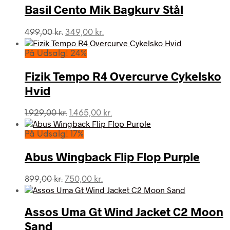
Basil Cento Mik Bagkurv Stål
Den
Den
499,00
kr.
349,00
kr.
oprindelige
aktuelle
pris
pris
På Udsalg! 24%
var:
er:
499,00 kr..
349,00 kr..
Fizik Tempo R4 Overcurve Cykelsko
Hvid
Den
Den
1.929,00
kr.
1.465,00
kr.
oprindelige
aktuelle
pris
pris
På Udsalg! 17%
var:
er:
1.929,00 kr..
1.465,00 kr..
Abus Wingback Flip Flop Purple
Den
Den
899,00
kr.
750,00
kr.
oprindelige
aktuelle
pris
pris
var:
er:
Assos Uma Gt Wind Jacket C2 Moon
899,00 kr..
750,00 kr..
Sand