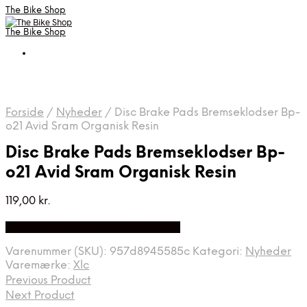
The Bike Shop
The Bike Shop
Forside
/
Nyheder
/
Disc Brake Pads Bremseklodser Bp-
o21 Avid Sram Organisk Resin
Disc Brake Pads Bremseklodser Bp-
o21 Avid Sram Organisk Resin
119,00
kr.
Bedste pris hos Cykelexperten.dk
Varenummer (SKU):
957d8945585c
Kategori:
Nyheder
Varemærke:
Xlc
Previous Product
Next Product