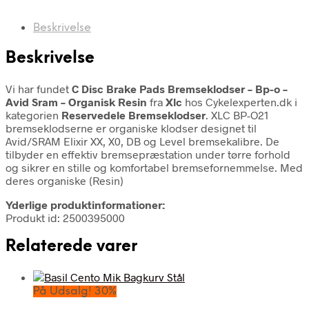
Beskrivelse
Beskrivelse
Vi har fundet
C Disc Brake Pads Bremseklodser – Bp-o –
Avid Sram – Organisk Resin
fra
Xlc
hos Cykelexperten.dk i
kategorien
Reservedele Bremseklodser
. XLC BP-O21
bremseklodserne er organiske klodser designet til
Avid/SRAM Elixir XX, X0, DB og Level bremsekalibre. De
tilbyder en effektiv bremsepræstation under tørre forhold
og sikrer en stille og komfortabel bremsefornemmelse. Med
deres organiske (Resin)
Yderlige produktinformationer:
Produkt id: 2500395000
Relaterede varer
På Udsalg! 30%