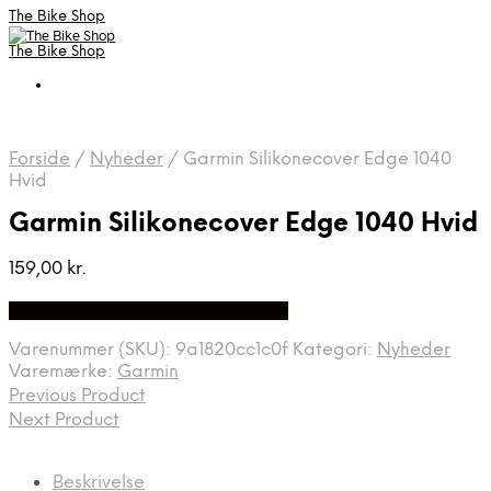
The Bike Shop
The Bike Shop
Forside
/
Nyheder
/
Garmin Silikonecover Edge 1040
Hvid
Garmin Silikonecover Edge 1040 Hvid
159,00
kr.
Bedste pris hos Cykelexperten.dk
Varenummer (SKU):
9a1820cc1c0f
Kategori:
Nyheder
Varemærke:
Garmin
Previous Product
Next Product
Beskrivelse