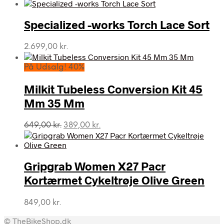
oprindelige
aktuelle
pris
pris
var:
er:
Specialized -works Torch Lace Sort
1.409,00 kr..
563,00 kr..
2.699,00
kr.
På Udsalg! 40%
Milkit Tubeless Conversion Kit 45
Mm 35 Mm
Den
Den
649,00
kr.
389,00
kr.
oprindelige
aktuelle
pris
pris
var:
er:
Gripgrab Women X27 Pacr
649,00 kr..
389,00 kr..
Kortærmet Cykeltrøje Olive Green
849,00
kr.
© TheBikeShop.dk