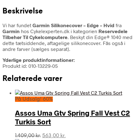
Beskrivelse
Vi har fundet
Garmin Silikonecover – Edge – Hvid
fra
Garmin
hos Cykelexperten.dk i kategorien
Reservedele
Tilbehør Til Cykelcomputere
. Beskyt din Edge® 1040 med
dette tætsiddende, aftagelige silikonecover. Fås også i
andre farver (sælges separat).
Yderlige produktinformationer:
Produkt id: 010-13229-05
Relaterede varer
På Udsalg! 60%
Assos Uma Gtv Spring Fall Vest C2
Turkis Sort
Den
Den
1.409,00
kr.
563,00
kr.