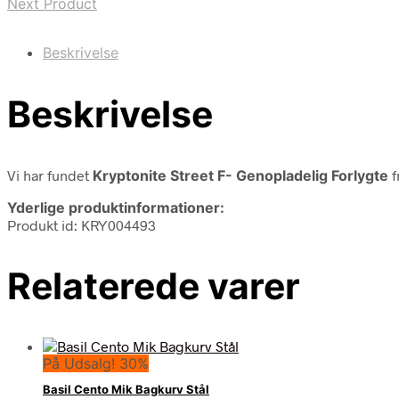
Next Product
Beskrivelse
Beskrivelse
Vi har fundet
Kryptonite Street F- Genopladelig Forlygte
f
Yderlige produktinformationer:
Produkt id: KRY004493
Relaterede varer
På Udsalg! 30%
Basil Cento Mik Bagkurv Stål