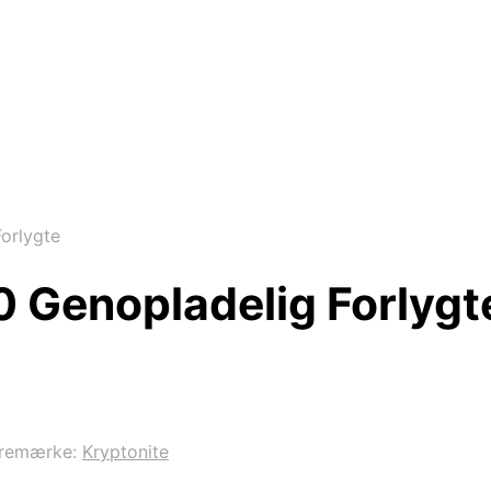
orlygte
0 Genopladelig Forlygt
remærke:
Kryptonite