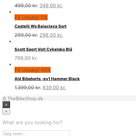
Den
Den
499,00
kr.
349,00
kr.
oprindelige
aktuelle
På Udsalg! 0%
pris
pris
var:
er:
Castelli Ws Balaclava Sort
499,00 kr..
349,00 kr..
Den
Den
299,00
kr.
298,00
kr.
oprindelige
aktuelle
pris
pris
Scott Sport Volt Cykelsko Blå
var:
er:
799,00
kr.
299,00 kr..
298,00 kr..
På Udsalg! 40%
Alé Bibshorts -ev1 Hammer Black
Den
Den
1.399,00
kr.
839,00
kr.
oprindelige
aktuelle
© TheBikeShop.dk
pris
pris
×
var:
er:
1.399,00 kr..
839,00 kr..
×
What are you looking for?