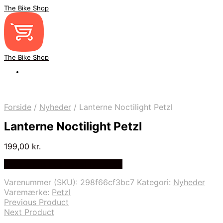
The Bike Shop
The Bike Shop
Forside
/
Nyheder
/
Lanterne Noctilight Petzl
Lanterne Noctilight Petzl
199,00
kr.
Bedste pris hos Cykel-lygter.dk
Varenummer (SKU):
298f66cf3bc7
Kategori:
Nyheder
Varemærke:
Petzl
Previous Product
Next Product