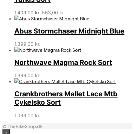
Den
Den
1.409,00
kr.
563,00
kr.
oprindelige
aktuelle
pris
pris
Abus Stormchaser Midnight Blue
var:
er:
1.409,00 kr..
563,00 kr..
1.399,00
kr.
Northwave Magma Rock Sort
1.399,00
kr.
Crankbrothers Mallet Lace Mtb
Cykelsko Sort
1.099,00
kr.
© TheBikeShop.dk
×