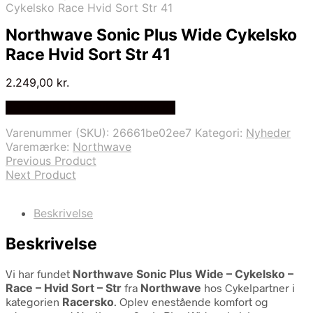
Cykelsko Race Hvid Sort Str 41
Northwave Sonic Plus Wide Cykelsko
Race Hvid Sort Str 41
2.249,00
kr.
Bedste pris hos Cykelpartner.dk
Varenummer (SKU):
26661be02ee7
Kategori:
Nyheder
Varemærke:
Northwave
Previous Product
Next Product
Beskrivelse
Beskrivelse
Vi har fundet
Northwave Sonic Plus Wide – Cykelsko –
Race – Hvid Sort – Str
fra
Northwave
hos Cykelpartner i
kategorien
Racersko
. Oplev enestående komfort og