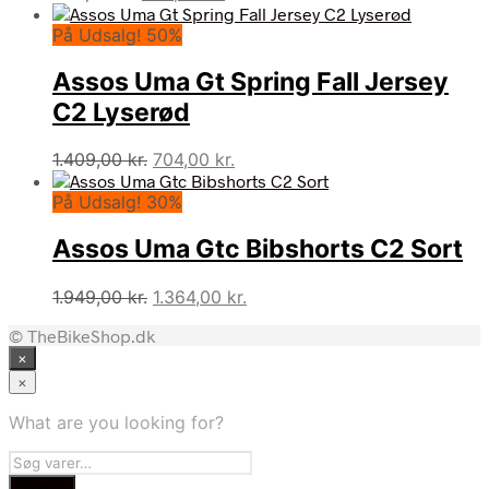
oprindelige
aktuelle
På Udsalg! 50%
pris
pris
var:
er:
Assos Uma Gt Spring Fall Jersey
899,00 kr..
750,00 kr..
C2 Lyserød
Den
Den
1.409,00
kr.
704,00
kr.
oprindelige
aktuelle
På Udsalg! 30%
pris
pris
var:
er:
Assos Uma Gtc Bibshorts C2 Sort
1.409,00 kr..
704,00 kr..
Den
Den
1.949,00
kr.
1.364,00
kr.
oprindelige
aktuelle
© TheBikeShop.dk
pris
pris
×
var:
er:
1.949,00 kr..
1.364,00 kr..
×
What are you looking for?