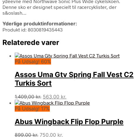
ydeevne med Northwave Sonic Plus Wide cykelskoen.
Denne sko er designet specielt til racercyklister, der
s&oslash…
Yderlige produktinformationer:
Produkt id: 8030819435443
Relaterede varer
På Udsalg! 60%
Assos Uma Gtv Spring Fall Vest C2
Turkis Sort
Den
Den
1.409,00
kr.
563,00
kr.
oprindelige
aktuelle
På Udsalg! 17%
pris
pris
var:
er:
Abus Wingback Flip Flop Purple
1.409,00 kr..
563,00 kr..
Den
Den
899,00
kr.
750,00
kr.