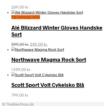
269,00
kr.
På Udsalg! 60%
Alé Blizzard Winter Gloves Handske
Sort
Den
Den
599,00
kr.
240,00
kr.
oprindelige
aktuelle
pris
pris
var:
er:
Northwave Magma Rock Sort
599,00 kr..
240,00 kr..
1.399,00
kr.
Scott Sport Volt Cykelsko Blå
799,00
kr.
© TheBikeShop.dk