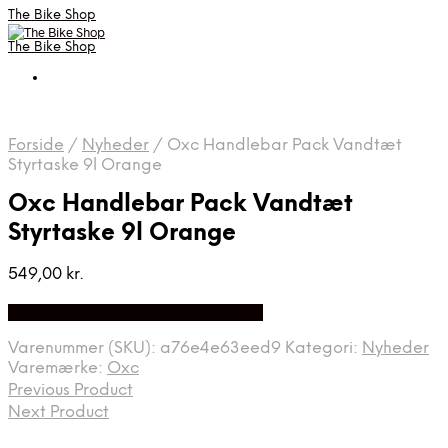
The Bike Shop
The Bike Shop
Forside
/
Nyheder
/
Oxc Handlebar Pack Vandtæt
Styrtaske 9l Orange
Oxc Handlebar Pack Vandtæt
Styrtaske 9l Orange
549,00
kr.
Bedste pris hos Cykelexperten.dk
Varenummer (SKU):
a76e4e63eed9
Kategori:
Nyheder
Varemærke:
Oxc
Previous Product
Next Product