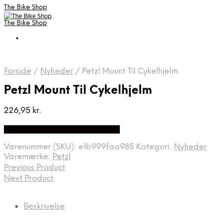
The Bike Shop
The Bike Shop
Forside
/
Nyheder
/
Petzl Mount Til Cykelhjelm
Petzl Mount Til Cykelhjelm
226,95
kr.
Bedste pris hos Cykel-lygter.dk
Varenummer (SKU):
e1b999faa985
Kategori:
Nyheder
Varemærke:
Petzl
Previous Product
Next Product
Beskrivelse