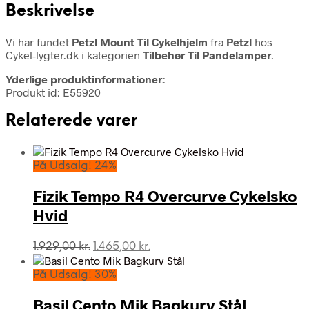
Beskrivelse
Vi har fundet
Petzl Mount Til Cykelhjelm
fra
Petzl
hos
Cykel-lygter.dk i kategorien
Tilbehør Til Pandelamper
.
Yderlige produktinformationer:
Produkt id: E55920
Relaterede varer
På Udsalg! 24%
Fizik Tempo R4 Overcurve Cykelsko
Hvid
Den
Den
1.929,00
kr.
1.465,00
kr.
oprindelige
aktuelle
pris
pris
På Udsalg! 30%
var:
er:
1.929,00 kr..
1.465,00 kr..
Basil Cento Mik Bagkurv Stål