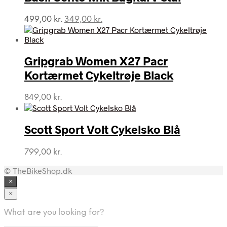
Den
Den
499,00
kr.
349,00
kr.
oprindelige
aktuelle
pris
pris
var:
er:
Gripgrab Women X27 Pacr
499,00 kr..
349,00 kr..
Kortærmet Cykeltrøje Black
849,00
kr.
Scott Sport Volt Cykelsko Blå
799,00
kr.
© TheBikeShop.dk
×
×
What are you looking for?