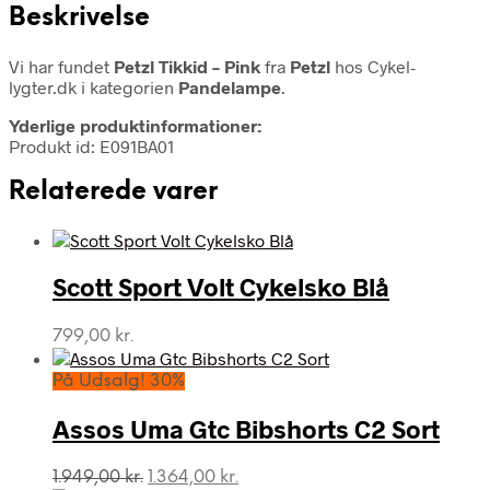
Beskrivelse
Vi har fundet
Petzl Tikkid – Pink
fra
Petzl
hos Cykel-
lygter.dk i kategorien
Pandelampe
.
Yderlige produktinformationer:
Produkt id: E091BA01
Relaterede varer
Scott Sport Volt Cykelsko Blå
799,00
kr.
På Udsalg! 30%
Assos Uma Gtc Bibshorts C2 Sort
Den
Den
1.949,00
kr.
1.364,00
kr.