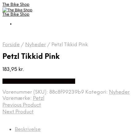
The Bike Shop
The Bike Shop
Forside
/
Nyheder
/
Petzl Tikkid Pink
Petzl Tikkid Pink
183,95
kr.
Bedste pris hos Cykel-lygter.dk
Varenummer (SKU):
88c8f99239b9
Kategori:
Nyheder
Varemærke:
Petzl
Previous Product
Next Product
Beskrivelse