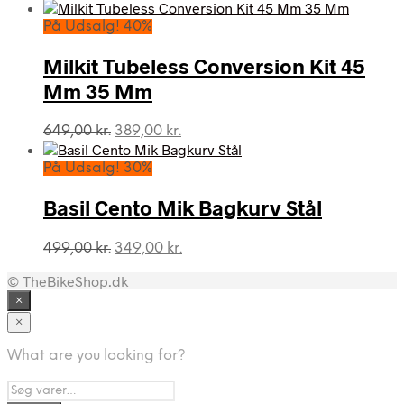
oprindelige
aktuelle
pris
pris
På Udsalg! 40%
var:
er:
1.949,00 kr..
1.364,00 kr..
Milkit Tubeless Conversion Kit 45
Mm 35 Mm
Den
Den
649,00
kr.
389,00
kr.
oprindelige
aktuelle
pris
pris
På Udsalg! 30%
var:
er:
649,00 kr..
389,00 kr..
Basil Cento Mik Bagkurv Stål
Den
Den
499,00
kr.
349,00
kr.
oprindelige
aktuelle
© TheBikeShop.dk
pris
pris
var:
er:
×
499,00 kr..
349,00 kr..
×
What are you looking for?