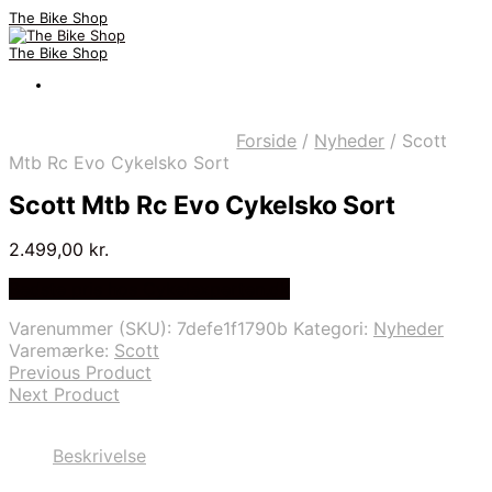
The Bike Shop
The Bike Shop
Forside
/
Nyheder
/
Scott
Mtb Rc Evo Cykelsko Sort
Scott Mtb Rc Evo Cykelsko Sort
2.499,00
kr.
Bedste pris hos Cykelexperten.dk
Varenummer (SKU):
7defe1f1790b
Kategori:
Nyheder
Varemærke:
Scott
Previous Product
Next Product
Beskrivelse