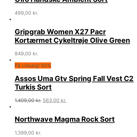
499,00
kr.
Gripgrab Women X27 Pacr
Kortærmet Cykeltrøje Olive Green
849,00
kr.
På Udsalg! 60%
Assos Uma Gtv Spring Fall Vest C2
Turkis Sort
Den
Den
1.409,00
kr.
563,00
kr.
oprindelige
aktuelle
pris
pris
Northwave Magma Rock Sort
var:
er:
1.409,00 kr..
563,00 kr..
1.399,00
kr.