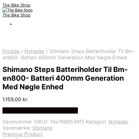
The Bike Shop
The Bike Shop
Forside
/
Nyheder
/
Shimano Steps Batteriholder Til Bm-
en800- Batteri 400mm Generation Med Nøgle Enhed
Shimano Steps Batteriholder Til Bm-
en800- Batteri 400mm Generation
Med Nøgle Enhed
1.159,00
kr.
Bedste pris hos Cykelpartner.dk
Varenummer (SKU):
14e7888539f5
Kategori:
Nyheder
Varemærke:
Shimano
Previous Product