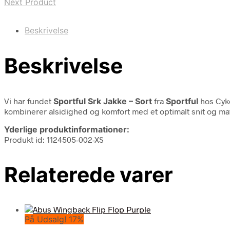
Next Product
Beskrivelse
Beskrivelse
Vi har fundet
Sportful Srk Jakke – Sort
fra
Sportful
hos Cyke
kombinerer alsidighed og komfort med et optimalt snit og mate
Yderlige produktinformationer:
Produkt id: 1124505-002-XS
Relaterede varer
På Udsalg! 17%