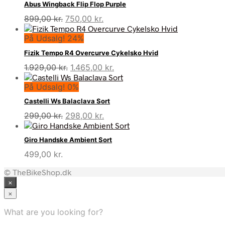
Abus Wingback Flip Flop Purple
Den
Den
899,00
kr.
750,00
kr.
oprindelige
aktuelle
På Udsalg! 24%
pris
pris
var:
er:
Fizik Tempo R4 Overcurve Cykelsko Hvid
899,00 kr..
750,00 kr..
Den
Den
1.929,00
kr.
1.465,00
kr.
oprindelige
aktuelle
På Udsalg! 0%
pris
pris
var:
er:
Castelli Ws Balaclava Sort
1.929,00 kr..
1.465,00 kr..
Den
Den
299,00
kr.
298,00
kr.
oprindelige
aktuelle
pris
pris
Giro Handske Ambient Sort
var:
er:
499,00
kr.
299,00 kr..
298,00 kr..
© TheBikeShop.dk
×
×
What are you looking for?