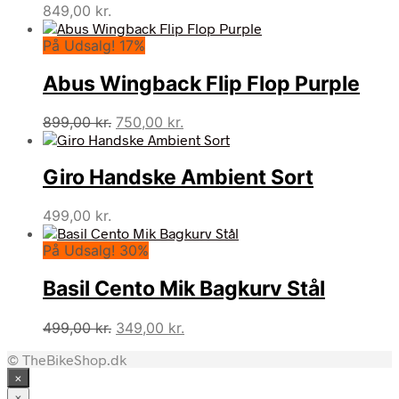
849,00
kr.
På Udsalg! 17%
Abus Wingback Flip Flop Purple
Den
Den
899,00
kr.
750,00
kr.
oprindelige
aktuelle
pris
pris
Giro Handske Ambient Sort
var:
er:
899,00 kr..
750,00 kr..
499,00
kr.
På Udsalg! 30%
Basil Cento Mik Bagkurv Stål
Den
Den
499,00
kr.
349,00
kr.
oprindelige
aktuelle
© TheBikeShop.dk
pris
pris
×
var:
er:
499,00 kr..
349,00 kr..
×