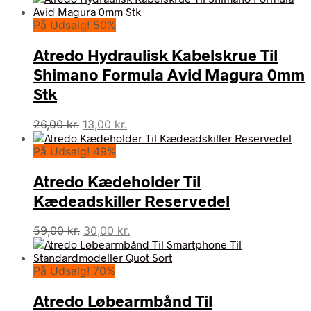
pris
pris
På Udsalg! 50%
var:
er:
26,00 kr..
13,00 kr..
Atredo Hydraulisk Kabelskrue Til
Shimano Formula Avid Magura 0mm
Stk
Den
Den
26,00
kr.
13,00
kr.
oprindelige
aktuelle
På Udsalg! 49%
pris
pris
var:
er:
Atredo Kædeholder Til
26,00 kr..
13,00 kr..
Kædeadskiller Reservedel
Den
Den
59,00
kr.
30,00
kr.
oprindelige
aktuelle
pris
pris
På Udsalg! 70%
var:
er:
59,00 kr..
30,00 kr..
Atredo Løbearmbånd Til