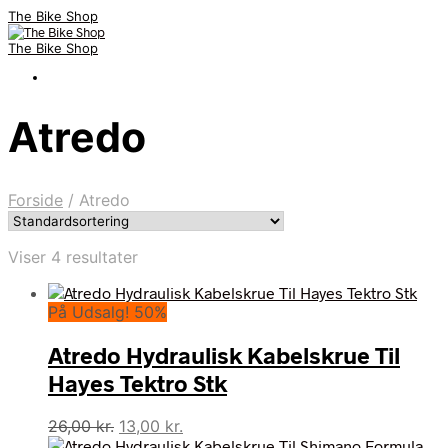
The Bike Shop
The Bike Shop
Atredo
Forside
/
Atredo
Viser 4 resultater
På Udsalg! 50%
Atredo Hydraulisk Kabelskrue Til
Hayes Tektro Stk
Den
Den
26,00
kr.
13,00
kr.
oprindelige
aktuelle