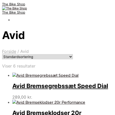
The Bike Shop
The Bike Shop
Avid
Forside
/
Avid
Viser 6 resultater
Avid Bremsegrebssæt Speed Dial
289,00
kr.
Avid Bremseklodser 20r