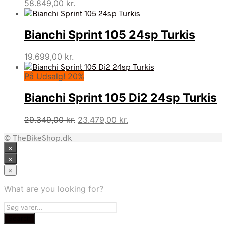
58.849,00
kr.
Bianchi Sprint 105 24sp Turkis
19.699,00
kr.
På Udsalg! 20%
Bianchi Sprint 105 Di2 24sp Turkis
Den
Den
29.349,00
kr.
23.479,00
kr.
oprindelige
aktuelle
© TheBikeShop.dk
pris
pris
×
var:
er:
29.349,00 kr..
23.479,00 kr..
×
×
What are you looking for?