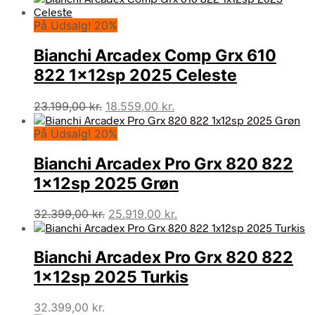
pris
pris
På Udsalg! 20%
var:
er:
23.199,00 kr..
17.399,00 kr..
Bianchi Arcadex Comp Grx 610
822 1x12sp 2025 Celeste
Den
Den
23.199,00
kr.
18.559,00
kr.
oprindelige
aktuelle
På Udsalg! 20%
pris
pris
var:
er:
Bianchi Arcadex Pro Grx 820 822
23.199,00 kr..
18.559,00 kr..
1x12sp 2025 Grøn
Den
Den
32.399,00
kr.
25.919,00
kr.
oprindelige
aktuelle
pris
pris
Bianchi Arcadex Pro Grx 820 822
var:
er:
32.399,00 kr..
25.919,00 kr..
1x12sp 2025 Turkis
32.399,00
kr.