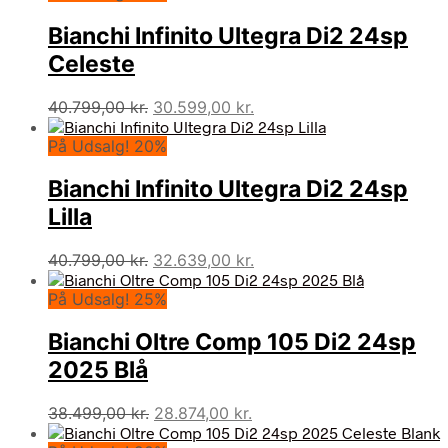
var:
er:
Bianchi Infinito Ultegra Di2 24sp
32.599,00 kr..
22.819,00 kr..
Celeste
Den
Den
40.799,00
kr.
30.599,00
kr.
oprindelige
aktuelle
På Udsalg! 20%
pris
pris
var:
er:
Bianchi Infinito Ultegra Di2 24sp
40.799,00 kr..
30.599,00 kr..
Lilla
Den
Den
40.799,00
kr.
32.639,00
kr.
oprindelige
aktuelle
På Udsalg! 25%
pris
pris
var:
er:
Bianchi Oltre Comp 105 Di2 24sp
40.799,00 kr..
32.639,00 kr..
2025 Blå
Den
Den
38.499,00
kr.
28.874,00
kr.
oprindelige
aktuelle