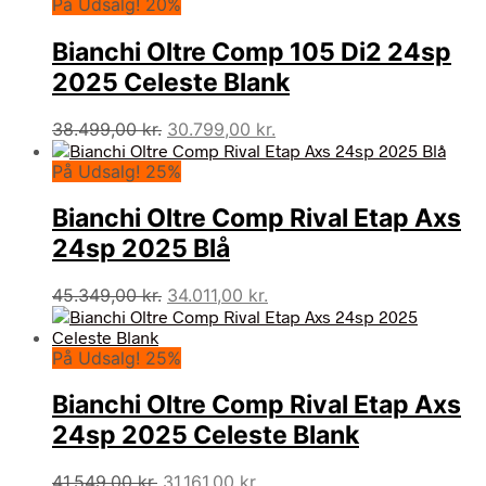
På Udsalg! 20%
pris
pris
var:
er:
Bianchi Oltre Comp 105 Di2 24sp
38.499,00 kr..
28.874,00 kr..
2025 Celeste Blank
Den
Den
38.499,00
kr.
30.799,00
kr.
oprindelige
aktuelle
På Udsalg! 25%
pris
pris
var:
er:
Bianchi Oltre Comp Rival Etap Axs
38.499,00 kr..
30.799,00 kr..
24sp 2025 Blå
Den
Den
45.349,00
kr.
34.011,00
kr.
oprindelige
aktuelle
pris
pris
På Udsalg! 25%
var:
er:
45.349,00 kr..
34.011,00 kr..
Bianchi Oltre Comp Rival Etap Axs
24sp 2025 Celeste Blank
Den
Den
41.549,00
kr.
31.161,00
kr.