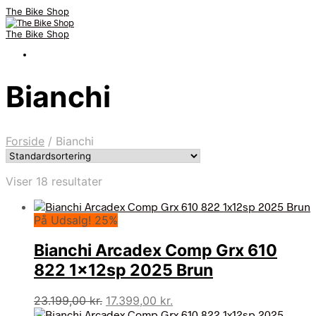
The Bike Shop
The Bike Shop
Bianchi
Forside
/
Bianchi
Viser 18 resultater
På Udsalg! 25%
Bianchi Arcadex Comp Grx 610
822 1x12sp 2025 Brun
Den
Den
23.199,00
kr.
17.399,00
kr.
oprindelige
aktuelle