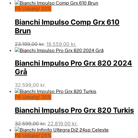
På Udsalg! 20%
Bianchi Impulso Comp Grx 610
Brun
Den
Den
23.199,00
kr.
18.559,00
kr.
oprindelige
aktuelle
pris
pris
Bianchi Impulso Pro Grx 820 2024
var:
er:
23.199,00 kr..
18.559,00 kr..
Grå
32.599,00
kr.
På Udsalg! 30%
Bianchi Impulso Pro Grx 820 Turkis
Den
Den
32.599,00
kr.
22.819,00
kr.
oprindelige
aktuelle
På Udsalg! 25%
pris
pris