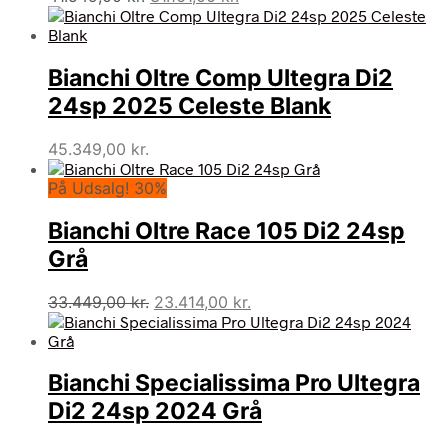
oprindelige
aktuelle
pris
pris
var:
er:
Bianchi Oltre Comp Ultegra Di2
41.549,00 kr..
31.161,00 kr..
24sp 2025 Celeste Blank
45.349,00
kr.
På Udsalg! 30%
Bianchi Oltre Race 105 Di2 24sp
Grå
Den
Den
33.449,00
kr.
23.414,00
kr.
oprindelige
aktuelle
pris
pris
var:
er:
Bianchi Specialissima Pro Ultegra
33.449,00 kr..
23.414,00 kr..
Di2 24sp 2024 Grå