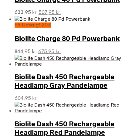
Den
Den
633,95
kr.
507,95
kr.
oprindelige
aktuelle
pris
pris
På Udsalg! 20%
var:
er:
633,95 kr..
507,95 kr..
Biolite Charge 80 Pd Powerbank
Den
Den
844,95
kr.
675,95
kr.
oprindelige
aktuelle
pris
pris
var:
er:
Biolite Dash 450 Rechargeable
844,95 kr..
675,95 kr..
Headlamp Gray Pandelampe
604,95
kr.
Biolite Dash 450 Rechargeable
Headlamp Red Pandelampe