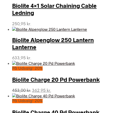
Biolite 4×1 Solar Chaining Cable
Ledning
250,95
kr.
Biolite Alpenglow 250 Lantern
Lanterne
633,95
kr.
På Udsalg! 20%
Biolite Charge 20 Pd Powerbank
Den
Den
453,00
kr.
362,95
kr.
oprindelige
aktuelle
pris
pris
På Udsalg! 20%
var:
er:
453,00 kr..
362,95 kr..
Biolite Charge 40 Pd Powerbank