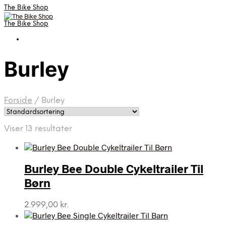
The Bike Shop
The Bike Shop
Burley
Forside
/
Burley
Viser 13 resultater
Burley Bee Double Cykeltrailer Til
Børn
2.999,00
kr.