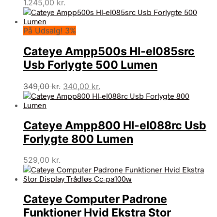
1.245,00
kr.
På Udsalg! 3%
Cateye Ampp500s Hl-el085src
Usb Forlygte 500 Lumen
Den
Den
349,00
kr.
340,00
kr.
oprindelige
aktuelle
pris
pris
var:
er:
Cateye Ampp800 Hl-el088rc Usb
349,00 kr..
340,00 kr..
Forlygte 800 Lumen
529,00
kr.
Cateye Computer Padrone
Funktioner Hvid Ekstra Stor