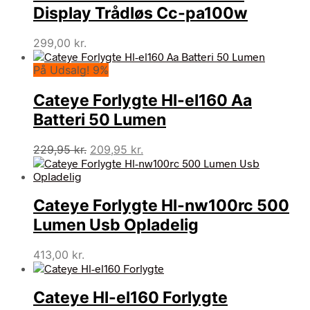
Display Trådløs Cc-pa100w
299,00
kr.
På Udsalg! 9%
Cateye Forlygte Hl-el160 Aa
Batteri 50 Lumen
Den
Den
229,95
kr.
209,95
kr.
oprindelige
aktuelle
pris
pris
var:
er:
Cateye Forlygte Hl-nw100rc 500
229,95 kr..
209,95 kr..
Lumen Usb Opladelig
413,00
kr.
Cateye Hl-el160 Forlygte