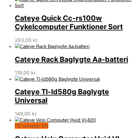
pris
pris
var:
er:
Cateye Quick Cc-rs100w
522,50 kr..
329,00 kr..
Cykelcomputer Funktioner Sort
283,00
kr.
Cateye Rack Baglygte Aa-batteri
119,00
kr.
Cateye Tl-ld580g Baglygte
Universal
149,00
kr.
På Udsalg! 9%