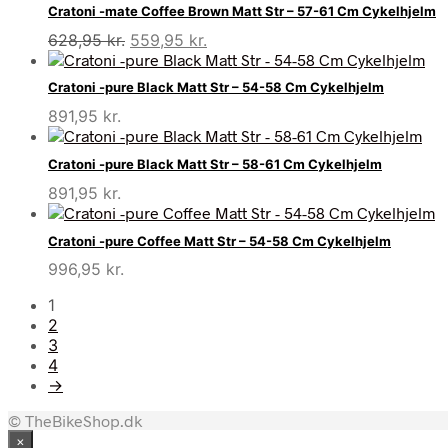
var:
er:
Cratoni -mate Coffee Brown Matt Str – 57-61 Cm Cykelhjelm
681,95 kr..
600,95 kr..
Den
Den
628,95
kr.
559,95
kr.
oprindelige
aktuelle
pris
pris
Cratoni -pure Black Matt Str – 54-58 Cm Cykelhjelm
var:
er:
891,95
kr.
628,95 kr..
559,95 kr..
Cratoni -pure Black Matt Str – 58-61 Cm Cykelhjelm
891,95
kr.
Cratoni -pure Coffee Matt Str – 54-58 Cm Cykelhjelm
996,95
kr.
1
2
3
4
→
© TheBikeShop.dk
×