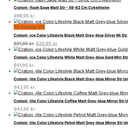
Cratoni -flash Sage Matt Str – 59-62 Cm Cykelhjelm
996,95
kr.
På Udsalg! 8%
Cratoni -ice Color Lifestyle Black Matt Grey-blue Silver Mi Str 
Den
Den
891,95
kr.
820,95
kr.
oprindelige
aktuelle
pris
pris
Cratoni -ice Color Lifestyle White Matt Grey-blue Gold Mirr Str 
var:
er:
891,95
kr.
891,95 kr..
820,95 kr..
Cratoni -lite Color Lifestyle Black Matt Grey-blue Mirror Str Uni
943,95
kr.
Cratoni -lite Color Lifestyle Coffee Matt Grey-blue Mirror Str Un
943,95
kr.
Cratoni -lite Color Lifestyle Petrol Matt Grey-blue Mirror Str Un