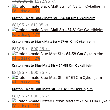
Den
Den
1.468,95
kr.
1.292,95
kr.
oprindelige
aktuelle
På Udsalg! 10%
pris
pris
var:
er:
Cratoni -mate Black Matt Str – 54-58 Cm Cykelhjelm
1.468,95 kr..
1.292,95 kr..
Den
Den
681,95
kr.
613,95
kr.
oprindelige
aktuelle
På Udsalg! 12%
pris
pris
var:
er:
Cratoni -mate Black Matt Str – 57-61 Cm Cykelhjelm
681,95 kr..
613,95 kr..
Den
Den
681,95
kr.
600,95
kr.
oprindelige
aktuelle
På Udsalg! 12%
pris
pris
var:
er:
Cratoni -mate Blue Matt Str – 54-58 Cm Cykelhjelm
681,95 kr..
600,95 kr..
Den
Den
681,95
kr.
600,95
kr.
oprindelige
aktuelle
På Udsalg! 12%
pris
pris
var:
er:
Cratoni -mate Blue Matt Str – 57-61 Cm Cykelhjelm
681,95 kr..
600,95 kr..
Den
Den
681,95
kr.
600,95
kr.
oprindelige
aktuelle
På Udsalg! 11%
pris
pris