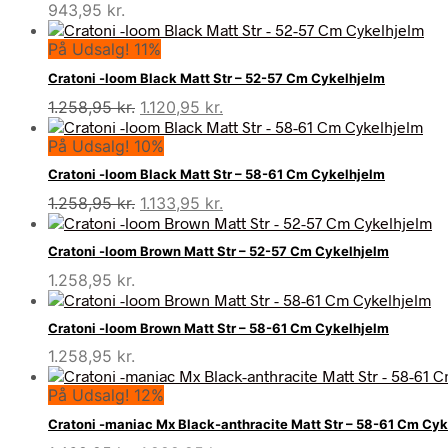
943,95
kr.
På Udsalg! 11%
Cratoni -loom Black Matt Str – 52-57 Cm Cykelhjelm
Den
Den
1.258,95
kr.
1.120,95
kr.
oprindelige
aktuelle
På Udsalg! 10%
pris
pris
var:
er:
Cratoni -loom Black Matt Str – 58-61 Cm Cykelhjelm
1.258,95 kr..
1.120,95 kr..
Den
Den
1.258,95
kr.
1.133,95
kr.
oprindelige
aktuelle
pris
pris
Cratoni -loom Brown Matt Str – 52-57 Cm Cykelhjelm
var:
er:
1.258,95
kr.
1.258,95 kr..
1.133,95 kr..
Cratoni -loom Brown Matt Str – 58-61 Cm Cykelhjelm
1.258,95
kr.
På Udsalg! 12%
Cratoni -maniac Mx Black-anthracite Matt Str – 58-61 Cm Cy