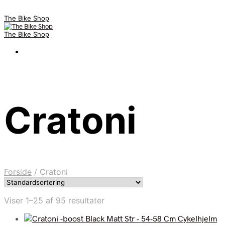
The Bike Shop
The Bike Shop
Cratoni
Forside
/
Cratoni
Viser 1–25 af 95 resultater