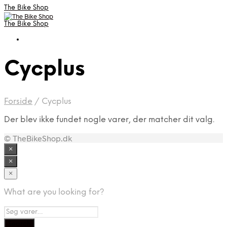
The Bike Shop
The Bike Shop
Cycplus
Forside
/
Cycplus
Der blev ikke fundet nogle varer, der matcher dit valg.
© TheBikeShop.dk
×
×
×
What are you looking for?