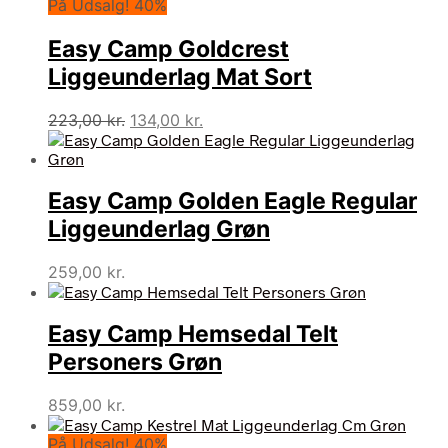
På Udsalg! 40%
pris
pris
var:
er:
Easy Camp Goldcrest
119,00 kr..
104,95 kr..
Liggeunderlag Mat Sort
Den
Den
223,00
kr.
134,00
kr.
oprindelige
aktuelle
pris
pris
var:
er:
Easy Camp Golden Eagle Regular
223,00 kr..
134,00 kr..
Liggeunderlag Grøn
259,00
kr.
Easy Camp Hemsedal Telt
Personers Grøn
859,00
kr.
På Udsalg! 40%