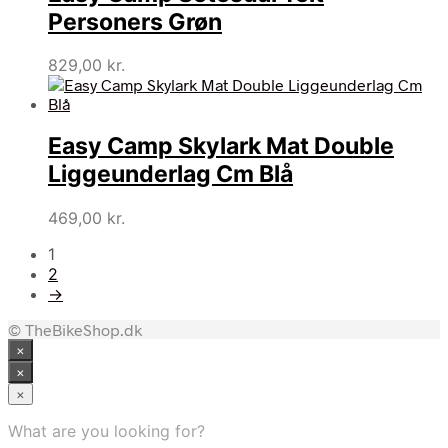
51,00 kr..
31,00 kr..
Personers Grøn
829,00
kr.
Easy Camp Skylark Mat Double
Liggeunderlag Cm Blå
469,00
kr.
1
2
→
© TheBikeShop.dk
×
×
×
What are you looking for?