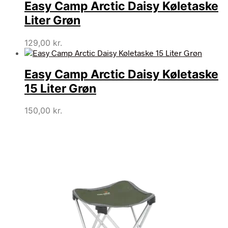
Easy Camp Arctic Daisy Køletaske
var:
er:
34,95 kr..
30,95 kr..
Liter Grøn
129,00
kr.
Easy Camp Arctic Daisy Køletaske
15 Liter Grøn
150,00
kr.