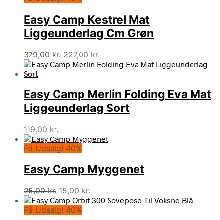
Easy Camp Kestrel Mat
Liggeunderlag Cm Grøn
Den
Den
379,00
kr.
227,00
kr.
oprindelige
aktuelle
pris
pris
var:
er:
Easy Camp Merlin Folding Eva Mat
379,00 kr..
227,00 kr..
Liggeunderlag Sort
119,00
kr.
På Udsalg! 40%
Easy Camp Myggenet
Den
Den
25,00
kr.
15,00
kr.
oprindelige
aktuelle
På Udsalg! 40%
pris
pris
var:
er: