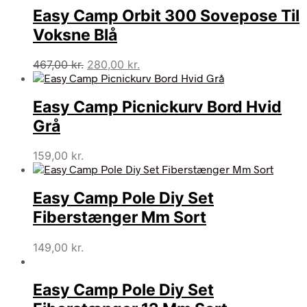
Easy Camp Orbit 300 Sovepose Til
25,00 kr..
15,00 kr..
Voksne Blå
Den
Den
467,00
kr.
280,00
kr.
oprindelige
aktuelle
pris
pris
Easy Camp Picnickurv Bord Hvid
var:
er:
467,00 kr..
280,00 kr..
Grå
159,00
kr.
Easy Camp Pole Diy Set
Fiberstænger Mm Sort
149,00
kr.
Easy Camp Pole Diy Set