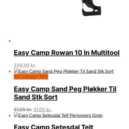
Easy Camp Rowan 10 In Multitool
229,00
kr.
På Udsalg! 39%
Easy Camp Sand Peg Pløkker Til
Sand Stk Sort
Den
Den
51,00
kr.
31,00
kr.
oprindelige
aktuelle
pris
pris
Easy Camp Setesdal Telt
var:
er: