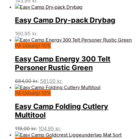
143,95
kr.
Easy Camp Dry-pack Drybag
160,95
kr.
På Udsalg! 15%
Easy Camp Energy 300 Telt
Personer Rustic Green
Den
Den
684,00
kr.
581,00
kr.
oprindelige
aktuelle
På Udsalg! 12%
pris
pris
var:
er:
Easy Camp Folding Cutlery
684,00 kr..
581,00 kr..
Multitool
Den
Den
119,00
kr.
104,95
kr.
oprindelige
aktuelle