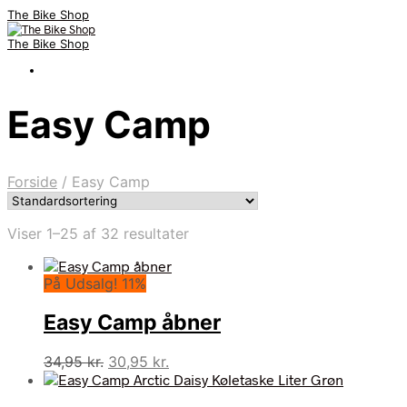
The Bike Shop
The Bike Shop
Easy Camp
Forside
/
Easy Camp
Viser 1–25 af 32 resultater
På Udsalg! 11%
Easy Camp åbner
Den
Den
34,95
kr.
30,95
kr.
oprindelige
aktuelle
pris
pris