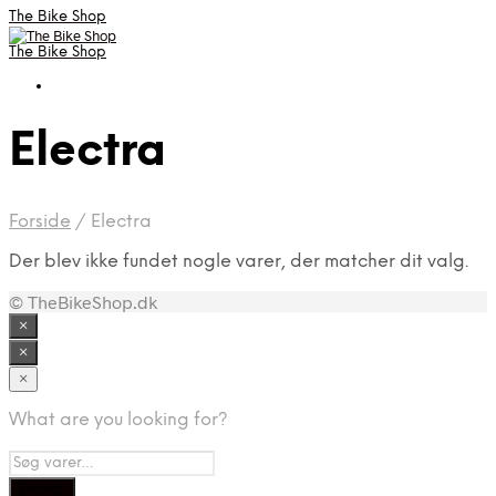
The Bike Shop
The Bike Shop
Electra
Forside
/
Electra
Der blev ikke fundet nogle varer, der matcher dit valg.
© TheBikeShop.dk
×
×
×
What are you looking for?