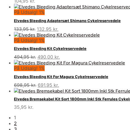
104,95
kr.
På Udsalg! 1%
Elvedes Bleeding Adaptersæt Shimano Cykelreservedele
Den
Den
133,95
kr.
132,95
kr.
oprindelige
aktuelle
På Udsalg! 1%
pris
pris
var:
er:
Elvedes Bleeding Kit Cykelreservedele
133,95 kr..
132,95 kr..
Den
Den
494,95
kr.
490,00
kr.
oprindelige
aktuelle
På Udsalg! 1%
pris
pris
var:
er:
Elvedes Bleeding Kit For Magura Cykelreservedele
494,95 kr..
490,00 kr..
Den
Den
698,95
kr.
691,95
kr.
oprindelige
aktuelle
pris
pris
Elvedes Bremsekabel Kit Sort 1800mm Inkl Stk Ferrules Cyke
var:
er:
35,95
kr.
698,95 kr..
691,95 kr..
1
2
3