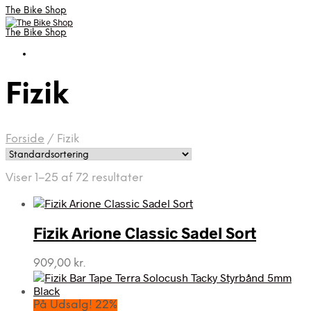
The Bike Shop
The Bike Shop
Fizik
Forside
/
Fizik
Viser 1–25 af 72 resultater
Fizik Arione Classic Sadel Sort
909,00
kr.
På Udsalg! 22%