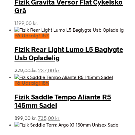
var:
er:
Fizik Gravita Versor Flat Cykelsko
189,00 kr..
144,00 kr..
Grå
1.199,00
kr.
På Udsalg! 15%
Fizik Rear Light Lumo L5 Baglygte
Usb Opladelig
Den
Den
279,00
kr.
237,00
kr.
oprindelige
aktuelle
pris
pris
På Udsalg! 18%
var:
er:
279,00 kr..
237,00 kr..
Fizik Saddle Tempo Aliante R5
145mm Sadel
Den
Den
899,00
kr.
735,00
kr.
oprindelige
aktuelle
pris
pris