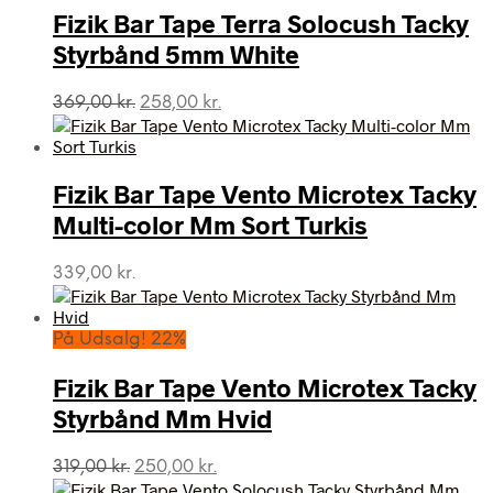
Fizik Bar Tape Terra Solocush Tacky
Styrbånd 5mm White
Den
Den
369,00
kr.
258,00
kr.
oprindelige
aktuelle
pris
pris
var:
er:
Fizik Bar Tape Vento Microtex Tacky
369,00 kr..
258,00 kr..
Multi-color Mm Sort Turkis
339,00
kr.
På Udsalg! 22%
Fizik Bar Tape Vento Microtex Tacky
Styrbånd Mm Hvid
Den
Den
319,00
kr.
250,00
kr.
oprindelige
aktuelle