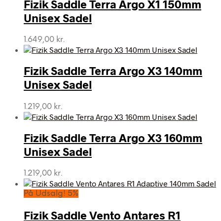
var:
er:
Fizik Saddle Terra Argo X1 150mm
899,00 kr..
735,00 kr..
Unisex Sadel
1.649,00
kr.
Fizik Saddle Terra Argo X3 140mm
Unisex Sadel
1.219,00
kr.
Fizik Saddle Terra Argo X3 160mm
Unisex Sadel
1.219,00
kr.
På Udsalg! 5%
Fizik Saddle Vento Antares R1