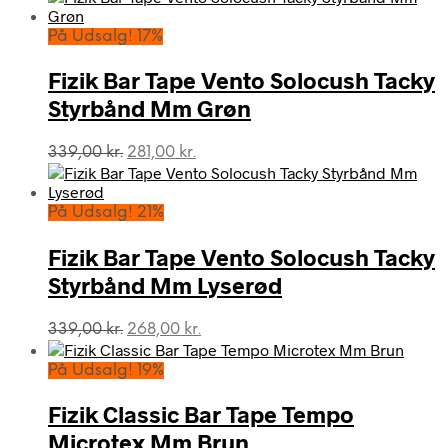
pris
pris
var:
er:
På Udsalg! 17%
319,00 kr..
250,00 kr..
Fizik Bar Tape Vento Solocush Tacky
Styrbånd Mm Grøn
Den
Den
339,00
kr.
281,00
kr.
oprindelige
aktuelle
pris
pris
var:
er:
På Udsalg! 21%
339,00 kr..
281,00 kr..
Fizik Bar Tape Vento Solocush Tacky
Styrbånd Mm Lyserød
Den
Den
339,00
kr.
268,00
kr.
oprindelige
aktuelle
pris
pris
På Udsalg! 19%
var:
er:
339,00 kr..
268,00 kr..
Fizik Classic Bar Tape Tempo
Microtex Mm Brun