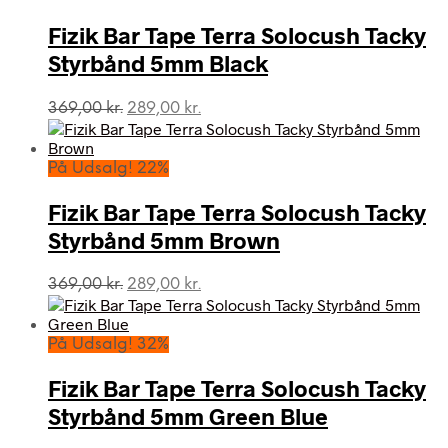
Fizik Bar Tape Terra Solocush Tacky
Styrbånd 5mm Black
Den
Den
369,00
kr.
289,00
kr.
oprindelige
aktuelle
pris
pris
var:
er:
På Udsalg! 22%
369,00 kr..
289,00 kr..
Fizik Bar Tape Terra Solocush Tacky
Styrbånd 5mm Brown
Den
Den
369,00
kr.
289,00
kr.
oprindelige
aktuelle
pris
pris
var:
er:
På Udsalg! 32%
369,00 kr..
289,00 kr..
Fizik Bar Tape Terra Solocush Tacky
Styrbånd 5mm Green Blue