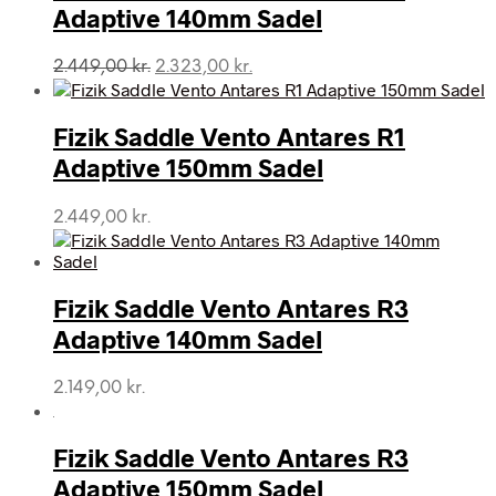
Adaptive 140mm Sadel
Den
Den
2.449,00
kr.
2.323,00
kr.
oprindelige
aktuelle
pris
pris
var:
er:
Fizik Saddle Vento Antares R1
2.449,00 kr..
2.323,00 kr..
Adaptive 150mm Sadel
2.449,00
kr.
Fizik Saddle Vento Antares R3
Adaptive 140mm Sadel
2.149,00
kr.
Fizik Saddle Vento Antares R3
Adaptive 150mm Sadel