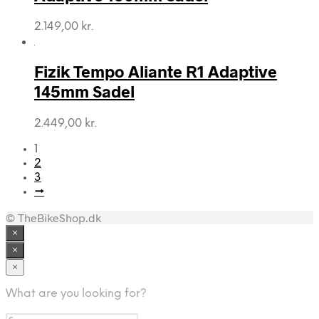
2.149,00
kr.
Fizik Tempo Aliante R1 Adaptive
145mm Sadel
2.449,00
kr.
1
2
3
→
© TheBikeShop.dk
×
×
×
What are you looking for?