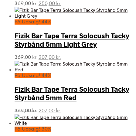
Den
Den
369,00
kr.
250,00
kr.
oprindelige
aktuelle
pris
pris
var:
er:
På Udsalg! 44%
369,00 kr..
250,00 kr..
Fizik Bar Tape Terra Solocush Tacky
Styrbånd 5mm Light Grey
Den
Den
369,00
kr.
207,00
kr.
oprindelige
aktuelle
pris
pris
var:
er:
På Udsalg! 44%
369,00 kr..
207,00 kr..
Fizik Bar Tape Terra Solocush Tacky
Styrbånd 5mm Red
Den
Den
369,00
kr.
207,00
kr.
oprindelige
aktuelle
pris
pris
var:
er:
På Udsalg! 30%
369,00 kr..
207,00 kr..