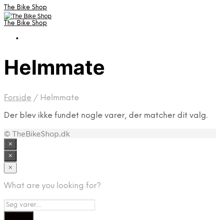
The Bike Shop
The Bike Shop
Helmmate
Forside
/
Helmmate
Der blev ikke fundet nogle varer, der matcher dit valg.
© TheBikeShop.dk
×
×
×
What are you looking for?