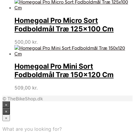
Homegoal Pro Micro Sort
Fodboldmål Træ 125×100 Cm
500,00
kr.
Homegoal Pro Mini Sort
Fodboldmål Træ 150×120 Cm
509,00
kr.
© TheBikeShop.dk
×
×
×
What are you looking for?