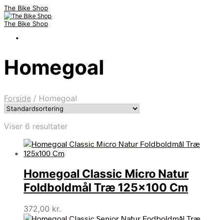
The Bike Shop
The Bike Shop
Homegoal
Forside
/
Homegoal
Viser 6 resultater
Homegoal Classic Micro Natur
Foldboldmål Træ 125×100 Cm
372,00
kr.