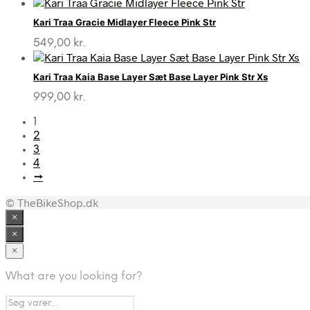
Kari Traa Gracie Midlayer Fleece Pink Str
549,00
kr.
Kari Traa Kaia Base Layer Sæt Base Layer Pink Str Xs
999,00
kr.
1
2
3
4
→
© TheBikeShop.dk
×
×
×
What are you looking for?