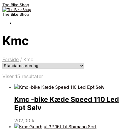
The Bike Shop
The Bike Shop
Kmc
Forside
/
Kmc
Viser 15 resultater
Kmc -bike Kæde Speed 110 Led
Ept Sølv
202,00
kr.