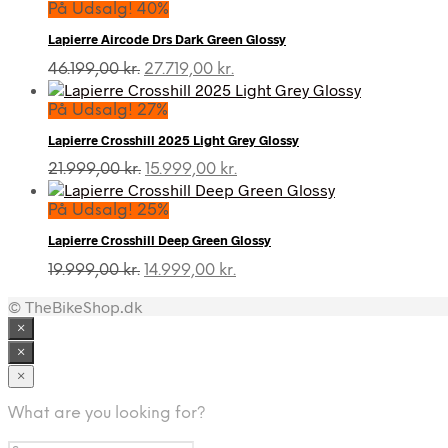
På Udsalg! 40%
Lapierre Aircode Drs Dark Green Glossy
Den
Den
46.199,00
kr.
27.719,00
kr.
oprindelige
aktuelle
pris
pris
På Udsalg! 27%
var:
er:
Lapierre Crosshill 2025 Light Grey Glossy
46.199,00 kr..
27.719,00 kr..
Den
Den
21.999,00
kr.
15.999,00
kr.
oprindelige
aktuelle
pris
pris
På Udsalg! 25%
var:
er:
Lapierre Crosshill Deep Green Glossy
21.999,00 kr..
15.999,00 kr..
Den
Den
19.999,00
kr.
14.999,00
kr.
oprindelige
aktuelle
© TheBikeShop.dk
pris
pris
var:
er:
×
19.999,00 kr..
14.999,00 kr..
×
×
What are you looking for?