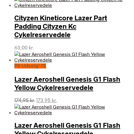
Cityzen Kineticore Lazer Part
Padding Cityzen Kc
Cykelreservedele
63,00
kr.
På Udsalg! 1%
Lazer Aeroshell Genesis G1 Flash
Yellow Cykelreservedele
Den
Den
174,95
kr.
173,95
kr.
oprindelige
aktuelle
pris
pris
var:
er:
Lazer Aeroshell Genesis G1 Flash
174,95 kr..
173,95 kr..
Yellow Cykelreservedele