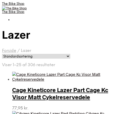
The Bike Shop
The Bike Shop
Lazer
Forside
/
Lazer
Viser 1–25 af 306 resultater
Cage Kineticore Lazer Part Cage Kc
Visor Matt Cykelreservedele
77,95
kr.