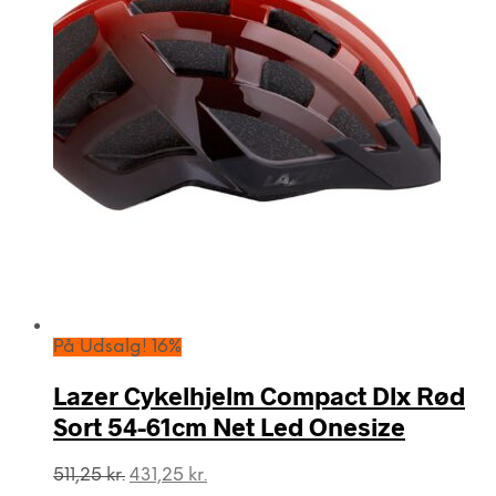
På Udsalg! 16%
Lazer Cykelhjelm Compact Dlx Rød
Sort 54-61cm Net Led Onesize
Den
Den
511,25
kr.
431,25
kr.
oprindelige
aktuelle