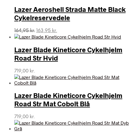
Lazer Aeroshell Strada Matte Black
Cykelreservedele
Den
Den
164,95
kr.
163,95
kr.
oprindelige
aktuelle
pris
pris
var:
er:
Lazer Blade Kineticore Cykelhjelm
164,95 kr..
163,95 kr..
Road Str Hvid
719,00
kr.
Lazer Blade Kineticore Cykelhjelm
Road Str Mat Cobolt Blå
719,00
kr.