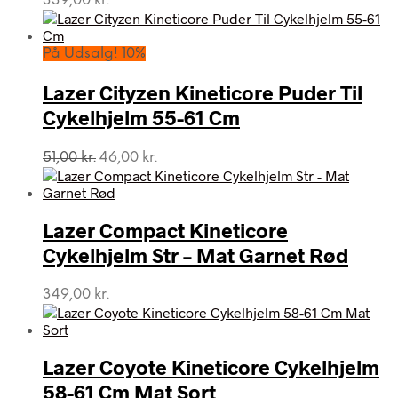
339,00
kr.
På Udsalg! 10%
Lazer Cityzen Kineticore Puder Til
Cykelhjelm 55-61 Cm
Den
Den
51,00
kr.
46,00
kr.
oprindelige
aktuelle
pris
pris
var:
er:
Lazer Compact Kineticore
51,00 kr..
46,00 kr..
Cykelhjelm Str – Mat Garnet Rød
349,00
kr.
Lazer Coyote Kineticore Cykelhjelm
58-61 Cm Mat Sort