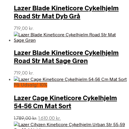
Lazer Blade Kineticore Cykelhjelm
Road Str Mat Dyb Grå
719,00
kr.
Lazer Blade Kineticore Cykelhjelm
Road Str Mat Sage Grøn
719,00
kr.
På Udsalg! 10%
Lazer Cage Kineticore Cykelhjelm
54-56 Cm Mat Sort
Den
Den
1.789,00
kr.
1.610,00
kr.
oprindelige
aktuelle