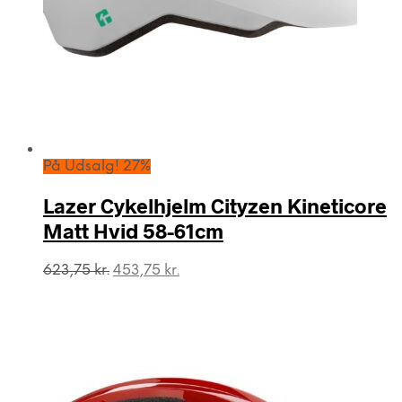
På Udsalg! 27%
Lazer Cykelhjelm Cityzen Kineticore
Matt Hvid 58-61cm
Den
Den
623,75
kr.
453,75
kr.
oprindelige
aktuelle
pris
pris
var:
er:
623,75 kr..
453,75 kr..