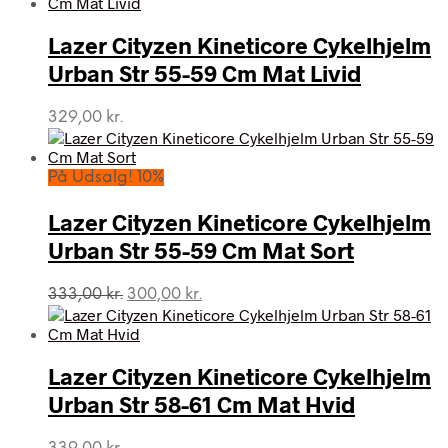
pris
pris
var:
er:
Lazer Cityzen Kineticore Cykelhjelm
1.789,00 kr..
1.610,00 kr..
Urban Str 55-59 Cm Mat Livid
329,00
kr.
På Udsalg! 10%
Lazer Cityzen Kineticore Cykelhjelm
Urban Str 55-59 Cm Mat Sort
Den
Den
333,00
kr.
300,00
kr.
oprindelige
aktuelle
pris
pris
var:
er:
Lazer Cityzen Kineticore Cykelhjelm
333,00 kr..
300,00 kr..
Urban Str 58-61 Cm Mat Hvid