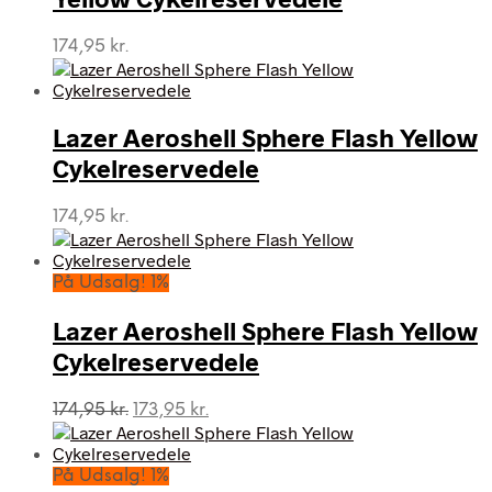
174,95
kr.
Lazer Aeroshell Sphere Flash Yellow
Cykelreservedele
174,95
kr.
På Udsalg! 1%
Lazer Aeroshell Sphere Flash Yellow
Cykelreservedele
Den
Den
174,95
kr.
173,95
kr.
oprindelige
aktuelle
pris
pris
var:
er:
På Udsalg! 1%