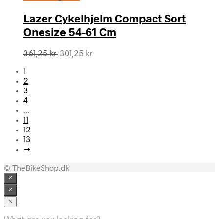
Lazer Cykelhjelm Compact Sort
Onesize 54-61 Cm
Den
Den
361,25
kr.
301,25
kr.
oprindelige
aktuelle
1
pris
pris
2
var:
er:
3
361,25 kr..
301,25 kr..
4
…
11
12
13
→
© TheBikeShop.dk
×
×
×