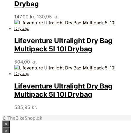
Drybag
Den
Den
147,00
kr.
130,95
kr.
oprindelige
aktuelle
pris
pris
var:
er:
Lifeventure Ultralight Dry Bag
147,00 kr..
130,95 kr..
Multipack 5l 10l Drybag
504,00
kr.
Lifeventure Ultralight Dry Bag
Multipack 5l 10l Drybag
535,95
kr.
© TheBikeShop.dk
×
×