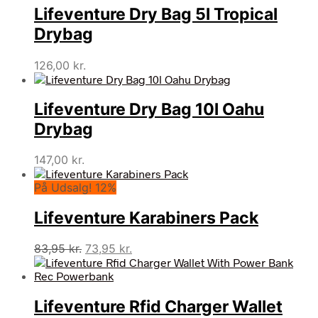
Lifeventure Dry Bag 5l Tropical
Drybag
126,00
kr.
Lifeventure Dry Bag 10l Oahu
Drybag
147,00
kr.
På Udsalg! 12%
Lifeventure Karabiners Pack
Den
Den
83,95
kr.
73,95
kr.
oprindelige
aktuelle
pris
pris
var:
er:
Lifeventure Rfid Charger Wallet
83,95 kr..
73,95 kr..