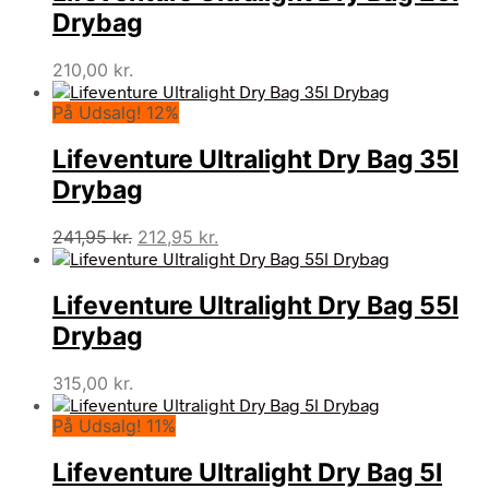
Drybag
210,00
kr.
På Udsalg! 12%
Lifeventure Ultralight Dry Bag 35l
Drybag
Den
Den
241,95
kr.
212,95
kr.
oprindelige
aktuelle
pris
pris
Lifeventure Ultralight Dry Bag 55l
var:
er:
241,95 kr..
212,95 kr..
Drybag
315,00
kr.
På Udsalg! 11%
Lifeventure Ultralight Dry Bag 5l