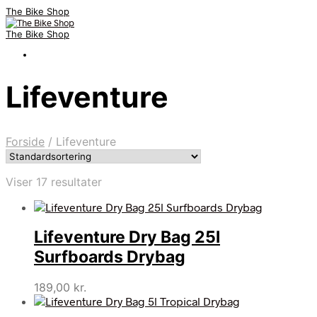
The Bike Shop
The Bike Shop
Lifeventure
Forside
/
Lifeventure
Viser 17 resultater
Lifeventure Dry Bag 25l
Surfboards Drybag
189,00
kr.