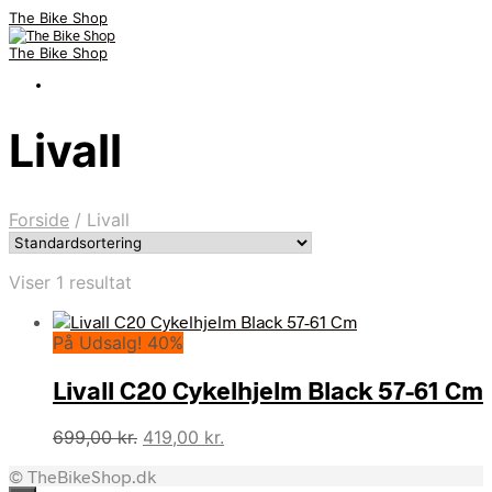
The Bike Shop
The Bike Shop
Livall
Forside
/
Livall
Viser 1 resultat
På Udsalg! 40%
Livall C20 Cykelhjelm Black 57-61 Cm
Den
Den
699,00
kr.
419,00
kr.
oprindelige
aktuelle
© TheBikeShop.dk
pris
pris