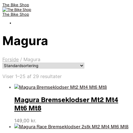
The Bike Shop
The Bike Shop
Magura
Forside
/
Magura
Viser 1–25 af 29 resultater
Magura Bremseklodser Mt2 Mt4
Mt6 Mt8
149,00
kr.