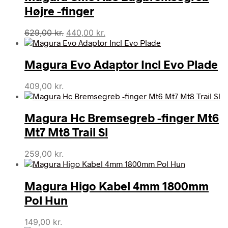
Højre -finger
Den
Den
629,00
kr.
440,00
kr.
oprindelige
aktuelle
pris
pris
Magura Evo Adaptor Incl Evo Plade
var:
er:
629,00 kr..
440,00 kr..
409,00
kr.
Magura Hc Bremsegreb -finger Mt6
Mt7 Mt8 Trail Sl
259,00
kr.
Magura Higo Kabel 4mm 1800mm
Pol Hun
149,00
kr.