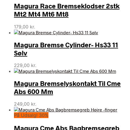
Magura Race Bremseklodser 2stk
Mt2 Mt4 Mt6 Mt8
179,00
kr.
Magura Bremse Cylinder- Hs33 11
Sølv
229,00
kr.
Magura Bremselyskontakt Til Cme
Abs 600 Mm
249,00
kr.
På Udsalg! 30%
Magura Cme Abs Bagbremsegreb