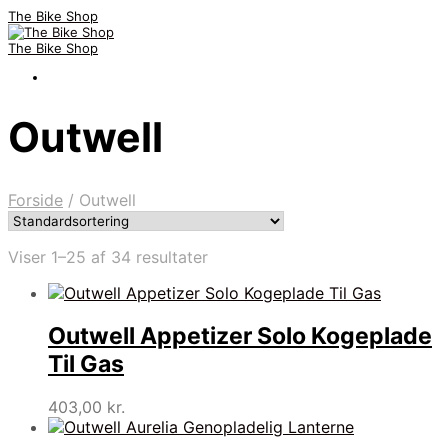
The Bike Shop
The Bike Shop
Outwell
Forside
/
Outwell
Viser 1–25 af 34 resultater
Outwell Appetizer Solo Kogeplade
Til Gas
403,00
kr.