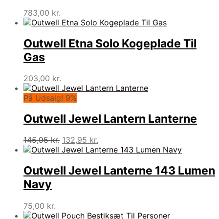
783,00
kr.
Outwell Etna Solo Kogeplade Til
Gas
203,00
kr.
På Udsalg! 9%
Outwell Jewel Lantern Lanterne
Den
Den
145,95
kr.
132,95
kr.
oprindelige
aktuelle
pris
pris
var:
er:
Outwell Jewel Lanterne 143 Lumen
145,95 kr..
132,95 kr..
Navy
75,00
kr.