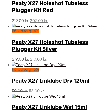
Peaty X27 Holeshot Tubeless
Plugger Kit Red
Den
Den
219,00
kr.
207,00
kr.
oprindelige
aktuelle
pris
pris
På Udsalg! 4%
var:
er:
219,00 kr..
207,00 kr..
Peaty X27 Holeshot Tubeless
Plugger Kit Silver
Den
Den
219,00
kr.
210,00
kr.
oprindelige
aktuelle
pris
pris
På Udsalg! 5%
var:
er:
219,00 kr..
210,00 kr..
Peaty X27 Linklube Dry 120ml
Den
Den
119,00
kr.
113,00
kr.
oprindelige
aktuelle
pris
pris
var:
er:
Peaty X27 Linklube Wet 15ml