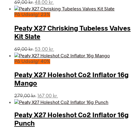
Den
Den
69,00
kr.
48,00
kr.
oprindelige
aktuelle
pris
pris
På Udsalg! 23%
var:
er:
69,00 kr..
48,00 kr..
Peaty X27 Chrisking Tubeless Valves
Kit Slate
Den
Den
69,00
kr.
53,00
kr.
oprindelige
aktuelle
pris
pris
På Udsalg! 40%
var:
er:
69,00 kr..
53,00 kr..
Peaty X27 Holeshot Co2 Inflator 16g
Mango
Den
Den
279,00
kr.
167,00
kr.
oprindelige
aktuelle
pris
pris
var:
er:
Peaty X27 Holeshot Co2 Inflator 16g
279,00 kr..
167,00 kr..
Punch