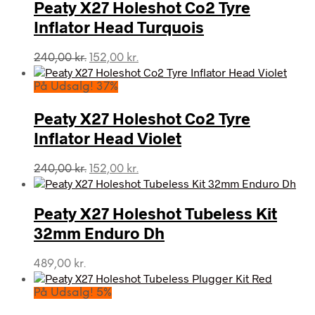
240,00 kr..
178,00 kr..
Peaty X27 Holeshot Co2 Tyre
Inflator Head Turquois
Den
Den
240,00
kr.
152,00
kr.
oprindelige
aktuelle
pris
pris
På Udsalg! 37%
var:
er:
240,00 kr..
152,00 kr..
Peaty X27 Holeshot Co2 Tyre
Inflator Head Violet
Den
Den
240,00
kr.
152,00
kr.
oprindelige
aktuelle
pris
pris
var:
er:
Peaty X27 Holeshot Tubeless Kit
240,00 kr..
152,00 kr..
32mm Enduro Dh
489,00
kr.
På Udsalg! 5%