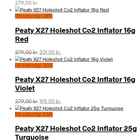
279,00
kr.
På Udsalg! 28%
Peaty X27 Holeshot Co2 Inflator 16g
Red
Den
Den
279,00
kr.
201,00
kr.
oprindelige
aktuelle
pris
pris
På Udsalg! 30%
var:
er:
279,00 kr..
201,00 kr..
Peaty X27 Holeshot Co2 Inflator 16g
Violet
Den
Den
279,00
kr.
195,00
kr.
oprindelige
aktuelle
pris
pris
På Udsalg! 26%
var:
er:
279,00 kr..
195,00 kr..
Peaty X27 Holeshot Co2 Inflator 25g
Turquoise