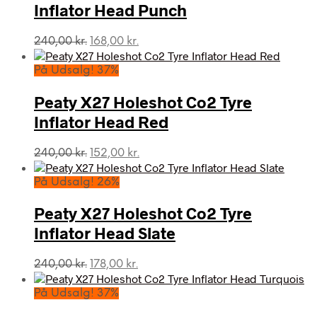
Inflator Head Punch
Den
Den
240,00
kr.
168,00
kr.
oprindelige
aktuelle
pris
pris
På Udsalg! 37%
var:
er:
240,00 kr..
168,00 kr..
Peaty X27 Holeshot Co2 Tyre
Inflator Head Red
Den
Den
240,00
kr.
152,00
kr.
oprindelige
aktuelle
pris
pris
På Udsalg! 26%
var:
er:
240,00 kr..
152,00 kr..
Peaty X27 Holeshot Co2 Tyre
Inflator Head Slate
Den
Den
240,00
kr.
178,00
kr.
oprindelige
aktuelle
pris
pris
På Udsalg! 37%
var:
er: