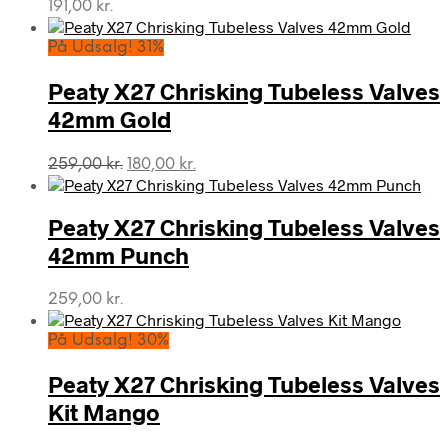
191,00
kr.
På Udsalg! 31%
Peaty X27 Chrisking Tubeless Valves
42mm Gold
Den
Den
259,00
kr.
180,00
kr.
oprindelige
aktuelle
pris
pris
var:
er:
Peaty X27 Chrisking Tubeless Valves
259,00 kr..
180,00 kr..
42mm Punch
259,00
kr.
På Udsalg! 30%
Peaty X27 Chrisking Tubeless Valves
Kit Mango