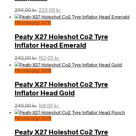
Den
Den
299,00
kr.
220,00
kr.
oprindelige
aktuelle
pris
pris
På Udsalg! 37%
var:
er:
299,00 kr..
220,00 kr..
Peaty X27 Holeshot Co2 Tyre
Inflator Head Emerald
Den
Den
240,00
kr.
152,00
kr.
oprindelige
aktuelle
pris
pris
På Udsalg! 30%
var:
er:
240,00 kr..
152,00 kr..
Peaty X27 Holeshot Co2 Tyre
Inflator Head Gold
Den
Den
240,00
kr.
168,00
kr.
oprindelige
aktuelle
pris
pris
På Udsalg! 30%
var:
er:
240,00 kr..
168,00 kr..
Peaty X27 Holeshot Co2 Tyre