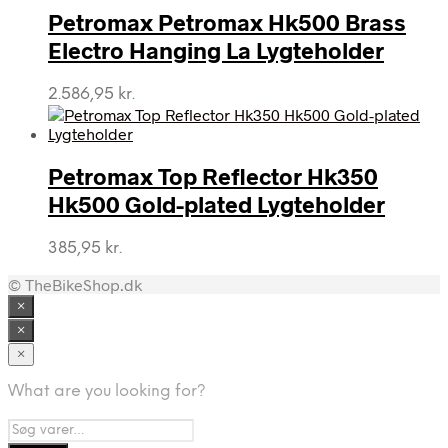
Petromax Petromax Hk500 Brass
Electro Hanging La Lygteholder
2.586,95
kr.
Petromax Top Reflector Hk350
Hk500 Gold-plated Lygteholder
385,95
kr.
© TheBikeShop.dk
×
×
×
What are you looking for?