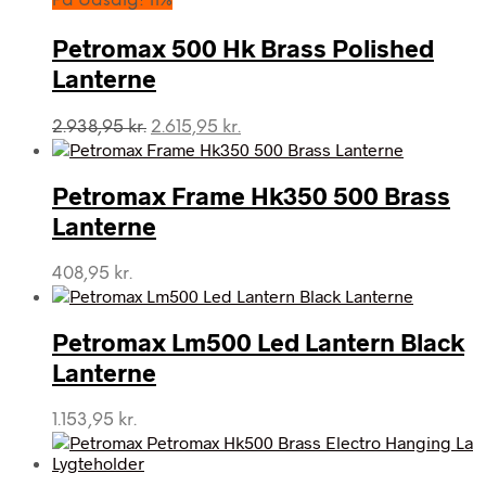
På Udsalg! 11%
Petromax 500 Hk Brass Polished
Lanterne
Den
Den
2.938,95
kr.
2.615,95
kr.
oprindelige
aktuelle
pris
pris
var:
er:
Petromax Frame Hk350 500 Brass
2.938,95 kr..
2.615,95 kr..
Lanterne
408,95
kr.
Petromax Lm500 Led Lantern Black
Lanterne
1.153,95
kr.