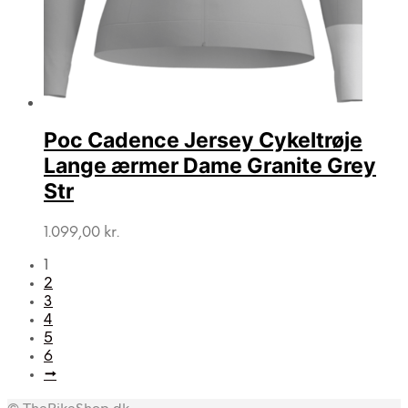
Poc Cadence Jersey Cykeltrøje
Lange ærmer Dame Granite Grey
Str
1.099,00
kr.
1
2
3
4
5
6
→
© TheBikeShop.dk