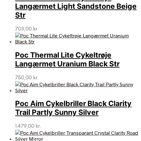
Langærmet Light Sandstone Beige
Str
703,00
kr.
Poc Thermal Lite Cykeltrøje
Langærmet Uranium Black Str
750,00
kr.
Poc Aim Cykelbriller Black Clarity
Trail Partly Sunny Silver
1.479,00
kr.