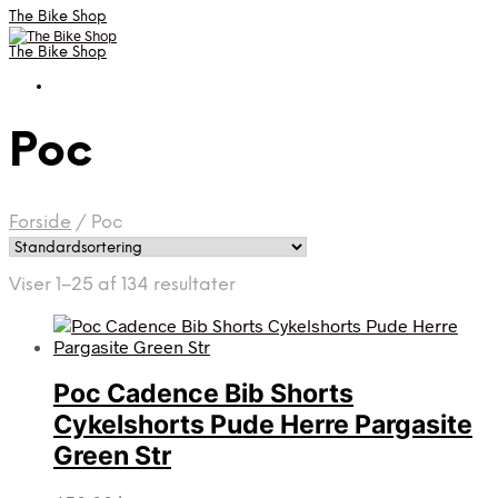
The Bike Shop
The Bike Shop
Poc
Forside
/
Poc
Viser 1–25 af 134 resultater
Poc Cadence Bib Shorts
Cykelshorts Pude Herre Pargasite
Green Str